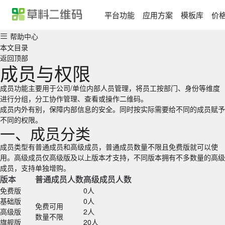
平台功能
应用方案
模板库
价
首页
帮助中心
各行各业的
平台介绍
本文目录
二维码应用方案汇总
场景应用
返回顶部
目前已有数十万用户在草料搭建了二维码业务系统，我们将用户的使用经
成员与权限
行业应用
验整理成了应用方案。
价格方案
场景应用
帮助中心
成员功能主要用于公司/单位内部人员管理，将员工按部门、身份等维度
产品介绍
产品宣传、使用说明、产品画册等
关于我们
进行分组，分工协作管理、查看或操作二维码。
设备巡检
消防巡检、设备点检、维修保养等
手机端提供快捷生码与管理，完整的二维码系统搭建功能请前往电脑端使
成员内外有别，保障内部信息的安全。同时按实际需要给不同的成员赋予
签到报名
会议签到、活动报名、扫码核销等
用
不同的权限。
了解详情
人员管理
实名管理、人员档案、培训记录等
一、成员分类
业务介绍
公司介绍、旅游行程、业务说明等
固定资产
资产标签、领用登记、车辆管理等
成员类型有普通成员和高级成员，普通成员数量不限且免费版就可以使
信息展示
教学培训、办事指南、展品介绍等
用。高级成员仅高级版及以上版本才支持，不同版本拥有不多数量的高级
区域巡查
隐患排查、安全巡查、管线巡查等
成员，支持单独增购。
出入登记
访客登记、访客预约、来访指引等
版本
普通成员人数
高级成员人数
消防安全
灭火器、消火栓检查，安全宣讲等
免费版
0人
信息收集
意见反馈、调查问卷、领用登记等
基础版
0人
标牌标识
危废标签、商户门牌、景区介绍等
免费可用
高级版
2人
行业应用
数量不限
旗舰版
20人