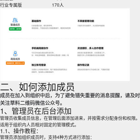
生产制造
一物一码动态数据，管理生产现场
行业专属版
170人
教育培训
培训业务介绍、材料收集、借还登记等
建筑施工
用二维码管理施工现场的全套方案
文化旅游
行程介绍、路线汇总、酒店入住指南等
能源电力
设备巡检、区域巡查、人员管理等
行政事业单位
办事指南、业务办理、村务公开等
物业后勤
设备维保、访客登记、绿化养护等
查看更多用户应用经验
医疗卫生
医疗设备管理、健康宣教、消毒记录等
二、如何添加成员
成员在加入到组织中后，为了避免错失重要的消息提醒，请及时
关注草料二维码微信公众号。
1、管理员在后台添加
管理员收集成员信息，在管理后面添加进来，并按需求分配身份和权限。
适用于组织内人员相对固定的管理模式。
1.1、操作教程：
管理员添加组织成员时，支持4种方式进行添加：