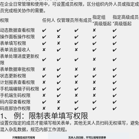
在企业日常管理和使用中，可设置成员权限，区分组织内外人员或指定成
员完成相关协作的需要。
指定组
指定高级成员
权限
任何人
仅管理员
所有成员
*高级版起
*高级版起
动态数据查看权限
✔️
✔️
✔️
✘
✔️
操作面板操作权限
✔️
✘
✔️
✔️
✔️
表单填写权限
✔️
✘
✔️
✔️
✔️
表单消息接收人
✘
✔️
✘
✔️
✔️
表单处理进度更新权
✔️
✔️
✔️
✘
✔️
限
表单数据审批权限
✘
✔️
✘
✘
✔️
状态更新权限
✔️
✔️
✔️
✔️
✔️
计划报表查看权限
✘
✔️
✘
✘
✔️
手机端编辑子码权限
✔️
✔️
✔️
✘
✔️
手机端生码权限
✘
✔️
✘
✘
✔️
码内容查看权限
✔️
✘
✔️
✔️
✔️
码底部协作权限
✘
✘
✔️
✔️
✔️
1、 例：限制表单填写权限
设置仅指定的成员才能填写相关表单，其他无关人员扫码无权填写，避免
混入杂乱数据，规范内部工作流程。