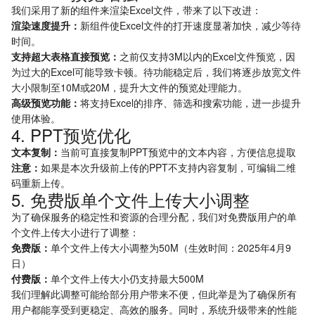
我们采用了新的组件来渲染Excel文件，带来了以下改进：
渲染速度提升：
新组件使Excel文件的打开速度显著加快，减少等待
微信小程序体验感更佳，使用全部功能请前往电脑端
时间。
前往小程序
支持超大表格直接预览：
之前仅支持3M以内的Excel文件预览，因
为过大的Excel可能导致卡顿。待功能稳定后，我们将逐步放宽文件
大小限制至10M或20M，提升大文件的预览处理能力。
高级预览功能：
将支持Excel的排序、筛选和搜索功能，进一步提升
使用体验。
4. PPT预览优化
文本复制：
当前可直接复制PPT预览中的文本内容，方便信息提取
注意：
如果是本次升级前上传的PPT不支持内容复制，可编辑二维
码重新上传。
5. 免费版单个文件上传大小调整
为了确保服务的稳定性和资源的合理分配，我们对免费版用户的单
个文件上传大小进行了调整：
免费版：
单个文件上传大小调整为50M（生效时间：2025年4月9
日）
付费版：
单个文件上传大小仍支持最大500M
我们理解此调整可能给部分用户带来不便，但此举是为了确保所有
用户都能享受到更稳定、高效的服务。同时，系统升级带来的性能