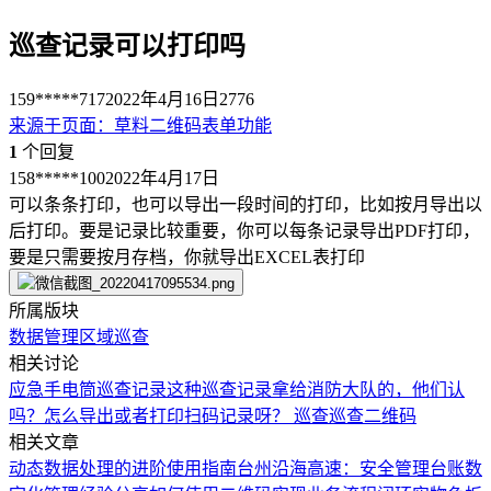
巡查记录可以打印吗
159*****717
2022年4月16日
2776
来源于
页面
：
草料二维码表单功能
1
个回复
158*****100
2022年4月17日
可以条条打印，也可以导出一段时间的打印，比如按月导出以
后打印。要是记录比较重要，你可以每条记录导出PDF打印，
要是只需要按月存档，你就导出EXCEL表打印
所属版块
数据管理
区域巡查
相关讨论
应急手电筒巡查记录
这种巡查记录拿给消防大队的，他们认
吗？
怎么导出或者打印扫码记录呀？
巡查
巡查二维码
相关文章
动态数据处理的进阶使用指南
台州沿海高速：安全管理台账数