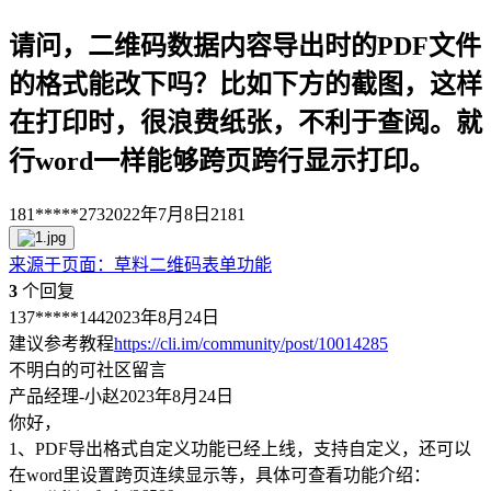
请问，二维码数据内容导出时的PDF文件
的格式能改下吗？比如下方的截图，这样
在打印时，很浪费纸张，不利于查阅。就
行word一样能够跨页跨行显示打印。
181*****273
2022年7月8日
2181
来源于
页面
：
草料二维码表单功能
3
个回复
137*****144
2023年8月24日
建议参考教程
https://cli.im/community/post/10014285
不明白的可社区留言
产品经理-小赵
2023年8月24日
你好，
1、PDF导出格式自定义功能已经上线，支持自定义，还可以
在word里设置跨页连续显示等，具体可查看功能介绍：