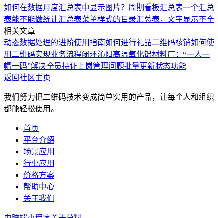
如何在数据月度汇总表中显示图片？
周期看板汇总表
一个汇总
表
能不能做统计汇总表
菜单样式的目录汇总表，文字显示不全
相关文章
动态数据处理的进阶使用指南
如何进行礼品二维码核销
如何使
用二维码实现业务流程闭环
沁阳高温氧化铝材料厂：“一人一
帽一码”解决全员持证上岗管理问题
批量更新状态功能
返回社区主页
我们努力把二维码技术变成简单实用的产品，让每个人和组织
都能轻松使用。
首页
平台介绍
场景应用
行业应用
价格方案
帮助中心
关于我们
电脑端
小程序
关于草料