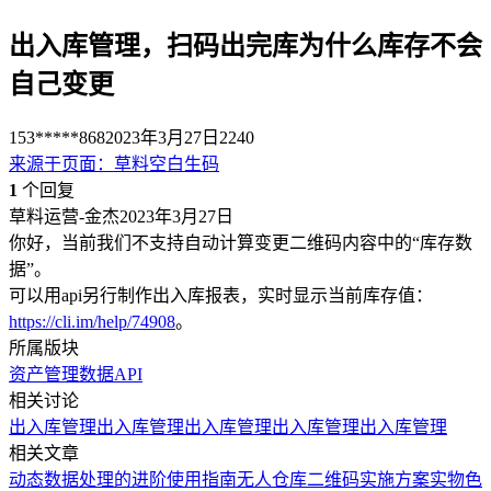
出入库管理，扫码出完库为什么库存不会
自己变更
153*****868
2023年3月27日
2240
来源于
页面
：
草料空白生码
1
个回复
草料运营-金杰
2023年3月27日
你好，当前我们不支持自动计算变更二维码内容中的“库存数
据”。
可以用api另行制作出入库报表，实时显示当前库存值：
https://cli.im/help/74908
。
所属版块
资产管理
数据API
相关讨论
出入库管理
出入库管理
出入库管理
出入库管理
出入库管理
相关文章
动态数据处理的进阶使用指南
无人仓库二维码实施方案
实物色