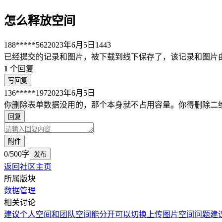
怎么释放空间
188*****562
2023年6月5日
1443
已经提交的记录和图片，被下载到线下保存了，该记录和图片
1
个回复
写回复
136*****197
2023年6月5日
你删除表单数据没用的，那个本身就不占用容量。你得删除二维
回复
附件
0/500字
发布
返回社区主页
所属版块
数据管理
相关讨论
建议个人空间和团队空间能分开可以切换
上传图片空间问题
建