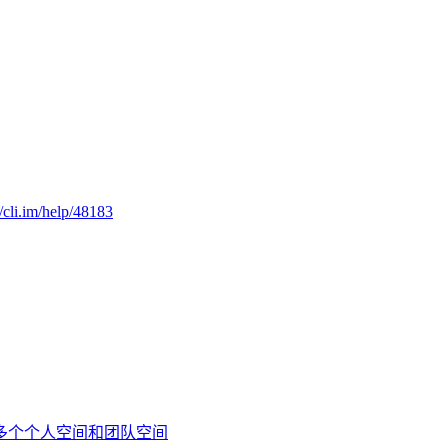
//cli.im/help/48183
多个个人空间和团队空间