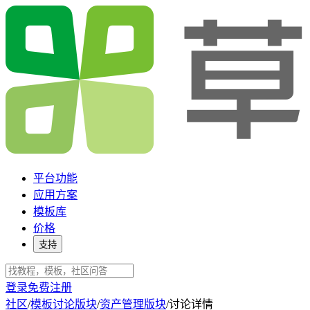
平台功能
应用方案
模板库
价格
支持
登录
免费注册
社区
/
模板讨论版块
/
资产管理版块
/
讨论详情