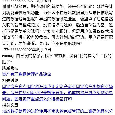
177*****809
2023年6月19日
谢谢阿凯经理，期待你们的新功能。还是有个问题：既然在计
划功能里做导出功能，为什么不在导出数据里把从未扫描填写
过的数据也导出呢？导出的数据就是全量，做盘点了后边自然
关联的就有盘点记录，没扫描填写过的，后边自然就为空，这
样不是更简单实现吗？计划功能很好，但是用户如果仅仅就想
知道当前哪些设备没盘点，再去计划功能里边，用户还要再配
置计划，才能查看、导出，岂不是更麻烦吗？
177*****809
2023年6月12日
emma，自己发的帖子，找不到在哪，没有“我的提问”、“我的
贴子”
所属版块
资产管理
数据管理
产品建议
相关讨论
固定资产盘点
固定资产盘点
固定资产盘点
固定资产实物盘点场
景，资产信息和盘点记录数据导出，形成的资产盘点实物清单
问题。
固定资产盘点怎么外接标签打印
相关文章
动态数据处理的进阶使用指南
实物色板管理的二维码流程化
分