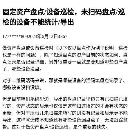
固定资产盘点/设备巡检，未扫码盘点/巡
检的设备不能统计/导出
177*****809
2023年6月12日
4867
做资产盘点或设备巡检时（以下仅以盘点作为例子说明，巡检
也是一样的问题），除了知道盘点的资产目前的状态如何、盘
点记录是否记录详细，另外很重要一点就是要知道哪些资产盘
了，哪些设备没盘。
对于二维码活码来说，那就是哪些设备的活码填盘点记录了、
哪些设备没扫没填。
但是目前咱们系统里边，导出的盘点记录里边只有已扫描已填
写的，资产状态的显示也仅仅是这些扫过填过的才会有状态的
更新，但对于压根儿未扫描未填写的则没有记录和显示更不能
导出，这样就造成不知道还有哪些设备漏盘点了，无法跟踪监
督。这对于做资产盘点/设备巡检，是个重要的缺失。