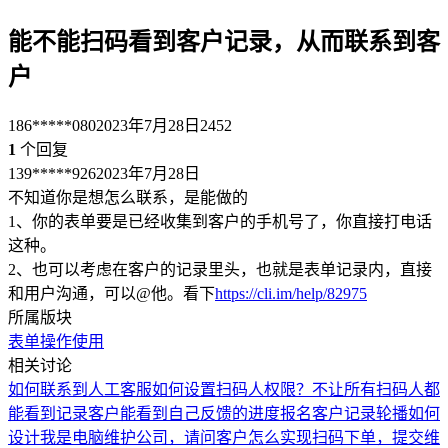
能不能扫码看到客户记录，从而联系到客
户
186*****080
2023年7月28日
2452
1
个回复
139*****926
2023年7月28日
不知道你是想怎么联系，是能做的
1、你的表单要是已经收集到客户的手机号了，你直接打电话
这种。
2、也可以考虑在客户的记录里头，也就是表单记录内，直接
和用户沟通，可以@他。看下
https://cli.im/help/82975
所属版块
表单
操作使用
相关讨论
如何联系到人工客服
如何设置扫码人权限？不让所有扫码人都
能看到记录
客户能看到自己反馈的进度
报名客户记录轮播如何
设计
我是电脑维护公司，请问客户怎么实现扫码下单，提交维