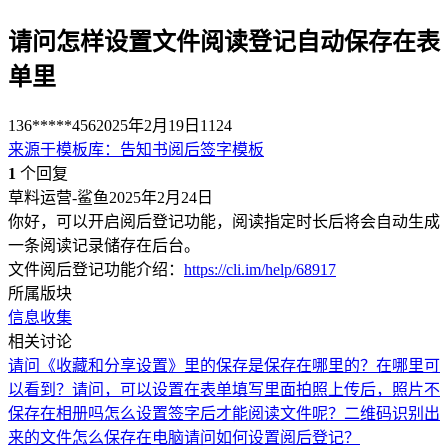
请问怎样设置文件阅读登记自动保存在表
单里
136*****456
2025年2月19日
1124
来源于
模板库
：
告知书阅后签字模板
1
个回复
草料运营-鲨鱼
2025年2月24日
你好，可以开启阅后登记功能，阅读指定时长后将会自动生成
一条阅读记录储存在后台。
文件阅后登记功能介绍：
https://cli.im/help/68917
所属版块
信息收集
相关讨论
请问《收藏和分享设置》里的保存是保存在哪里的？在哪里可
以看到？
请问，可以设置在表单填写里面拍照上传后，照片不
保存在相册吗
怎么设置签字后才能阅读文件呢？
二维码识别出
来的文件怎么保存在电脑
请问如何设置阅后登记？