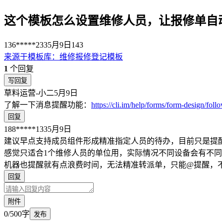
这个模板怎么设置维修人员，让报修单自
136*****233
5月9日
143
来源于
模板库
：
维修报修登记模板
1
个回复
写回复
草料运营-小二
5月9日
了解一下消息提醒功能：
https://cli.im/help/forms/form-design/foll
回复
188*****133
5月9日
建议早点支持成员组件形成精准指定人员的待办，目前只是提
感觉只适合1个维修人员的单位用，实际情况不同设备会有不
机器也提醒就有点浪费时间，无法精准转派单，只能@提醒，
回复
附件
0/500字
发布