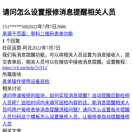
请问怎么设置报修消息提醒相关人员
151*****569
2022年7月7日
2686
来源于
页面
：
草料二维码表单功能
1
个回复
社区运营-阿北
2022年7月7日
我们有消息提醒功能，可以将相关人员设置为消息接收人，提
交表单后，相关人员可以在微信中接收消息提醒。设置教程：
https://cli.im/help/51912
所属版块
表单
操作使用
设备巡检
相关讨论
请问申请报修的版块，如何实现消息提醒？自动提醒后勤检修
人员呢？
巡检时间内未填写巡检内容的话，能消息提醒相关人
员吗
用户报修表单消息提醒流程问题？
请问怎么设置每天提醒
人员扫码
这个模板怎么设置维修人员，让报修单自动提醒维修
人员
相关文章