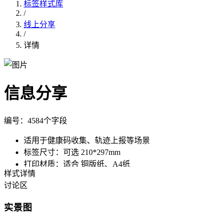
标签样式库
/
线上分享
/
详情
信息分享
编号：
458
4个字段
适用于健康码收集、轨迹上报等场景
标签尺寸：
可选
210*297mm
打印材质：
适合
铜版纸、A4纸
样式详情
讨论区
使用此样式，批量制作
调用API制作
实景图