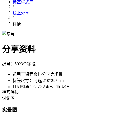
标签样式库
/
线上分享
/
详情
分享资料
编号：
502
3个字段
适用于课程资料分享等场景
标签尺寸：
可选
210*297mm
打印材质：
适合
A4纸、铜版纸
样式详情
讨论区
使用此样式，批量制作
调用API制作
实景图