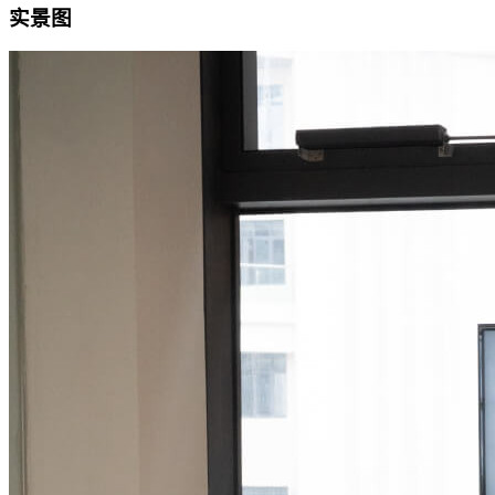
实景图
会议签到投屏
编号：
697
2个字段
适用于会议签到大屏幕/电视投屏场景
使用此样式，批量制作
调用API制作