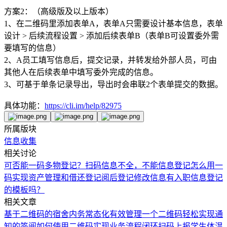
方案2：（高级版及以上版本）
1、在二维码里添加表单A，表单A只需要设计基本信息，表单
设计 > 后续流程设置 > 添加后续表单B（表单B可设置委外需
要填写的信息）
2、A员工填写信息后，提交记录，并转发给外部人员，可由
其他人在后续表单中填写委外完成的信息。
3、可基于单条记录导出，导出时会串联2个表单提交的数据。
具体功能：
https://cli.im/help/82975
所属版块
信息收集
相关讨论
可否能一码多物登记？
扫码信息不全，不能信息登记
怎么用一
码实现资产管理和借还登记
阅后登记修改信息
有入职信息登记
的模板吗？
相关文章
基于二维码的宿舍内务常态化有效管理
一个二维码轻松实现通
知的签阅
如何使用二维码实现业务流程闭环
扫码上报学生体温