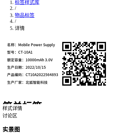
标签样式库
/
物品标签
/
详情
简单标签
样式详情
讨论区
编号：
500
5~6个字段
1 : 2
尺寸比例
实景图
适用于各类简单标签场景