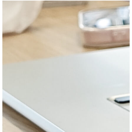
标签尺寸：
可选
22.5*45mm、30*60mm、45*90mm、
60*120mm、75*150mm
打印材质：
适合
PVC不干胶、亚银不干胶、不锈钢
使用此样式，批量制作
调用API制作