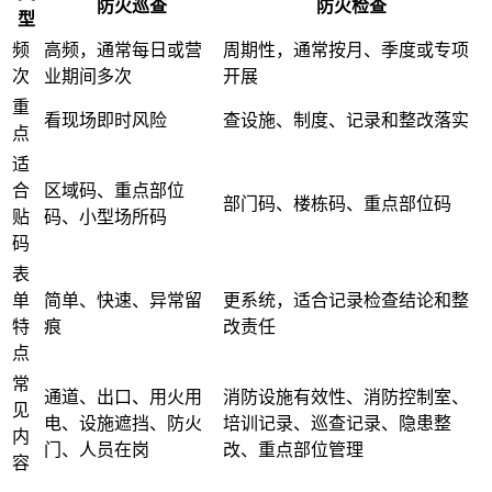
防火巡查
防火检查
型
频
高频，通常每日或营
周期性，通常按月、季度或专项
次
业期间多次
开展
重
看现场即时风险
查设施、制度、记录和整改落实
点
适
合
区域码、重点部位
部门码、楼栋码、重点部位码
贴
码、小型场所码
码
表
单
简单、快速、异常留
更系统，适合记录检查结论和整
特
痕
改责任
点
常
通道、出口、用火用
消防设施有效性、消防控制室、
见
电、设施遮挡、防火
培训记录、巡查记录、隐患整
内
门、人员在岗
改、重点部位管理
容