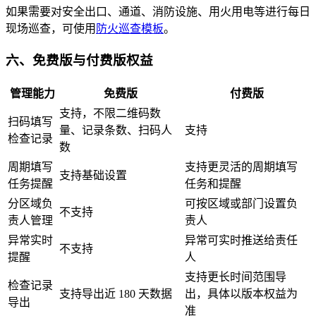
如果需要对安全出口、通道、消防设施、用火用电等进行每日
现场巡查，可使用
防火巡查模板
。
六、免费版与付费版权益
管理能力
免费版
付费版
支持，不限二维码数
扫码填写
量、记录条数、扫码人
支持
检查记录
数
周期填写
支持更灵活的周期填写
支持基础设置
任务提醒
任务和提醒
分区域负
可按区域或部门设置负
不支持
责人管理
责人
异常实时
异常可实时推送给责任
不支持
提醒
人
支持更长时间范围导
检查记录
支持导出近 180 天数据
出，具体以版本权益为
导出
准