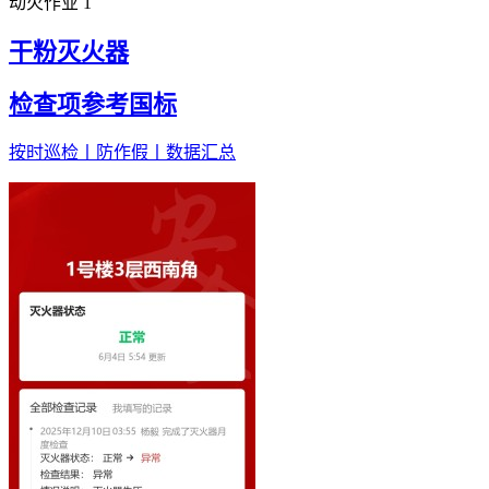
动火作业
1
干粉灭火器
检查项参考国标
按时巡检丨防作假丨数据汇总