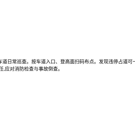
车道日常巡查。按车道入口、登高面扫码布点。发现违停占道可一
任,应对消防检查与事故倒查。