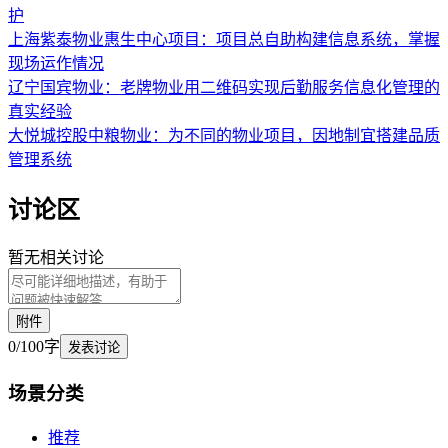
护
上海紫泰物业惠生中心项目
：
项目总自助构建信息系统，掌握
现场运作情况
辽宁国宾物业
：
老牌物业用二维码实现后勤服务信息化管理的
真实经验
大悦城控股中粮物业
：
为不同的物业项目，因地制宜搭建品质
管理系统
讨论区
暂无相关讨论
附件
0
/
100
字
发表讨论
场景
分类
推荐