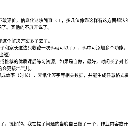
不敢评价，信息化这块简直TCL，多几位像您这样有这方面想法
虑了。其他的不展开说了。
那这个解决方案多了去了。
孩子和家长这边只收藏一次码就可以了），码中可添加多个功能
出题）
做或推荐的优质课后练习资源，如果是自做，最好，时间长了对
的会更接地气儿。
、完成效率（时长），无纸化签字等相关数据，并能生成任意格式要
况了，挺好的。我在提了问题的当晚自己做了一个，作业内容放