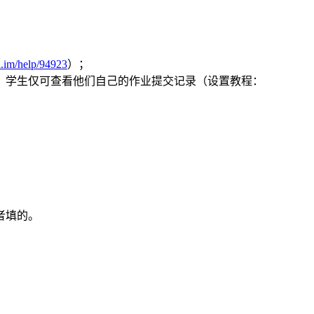
li.im/help/94923
）；
容，学生仅可查看他们自己的作业提交记录（设置教程：
者填的。