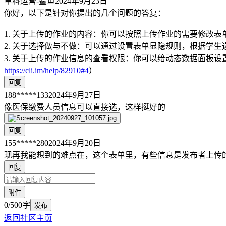
草料运营-鲨鱼
2024年9月23日
你好，以下是针对你提出的几个问题的答复：
1. 关于上传的作业的内容：你可以按照上传作业的需要修改
2. 关于选择做与不做：可以通过设置表单显隐规则，根据学
3. 关于上传的作业信息的查看权限：你可以给动态数据面板
https://cli.im/help/82910#4
）
回复
188*****133
2024年9月27日
像医保缴费人员信息可以直接选，这样挺好的
回复
155*****280
2024年9月20日
现再我能想到的难点在，这个表单里，有些信息是发布者上传
回复
附件
0/500字
发布
返回社区主页