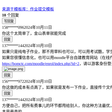
来源于
模板库
：
作业提交模板
10
个回复
写回复
158*****096
2024年10月11日
你这个太简单了，金山表单就能完成
回复
137*****144
2024年10月10日
如果只是纯电子作业，那不用草料也可以，可以用考试酷，学生
如果您很懂信息化，也可以用moodle平台自建教育网站（
https://bomctc.com/moodle/enrol/index.php?id=2
，请以游客身份登录
回复
156*****972
2024年10月10日
你这做的成本有点高了，如果就是发布一下作业，直接传个文
回复
137*****144
2024年10月10日
方便自己，把所有费事儿的环节都甩给别人，你这种方法最优
本是最高的。