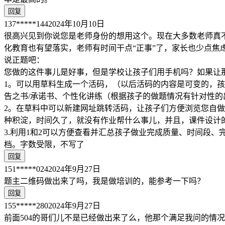
回复
137*****144
2024年10月10日
很高兴见到你说您是老师身份的想用这个。现在大多数老师真
化教育也有望落实，老师有时间干点“正事”了，家长也少点焦
说正题吧：
您做的这件事儿是好事，但是学校让孩子们用手机吗？如果让
1。可以用草料生成一个活码，（以后活码的内容是可变的，
告之书/承诺书、个性化讲练（根据孩子的做题情况有针对性的
2。在草料中可以新建网址跳转活码，让孩子们方便浏览您自
种积淀，时间久了，就没有作业帮什么事儿，并且，课件设计
3.利用1和2可以方便查看并汇总孩子做业完成质量、时间段
档。字数受限，不写了
回复
151*****024
2024年9月27日
题主二维码做出来了吗，我是做培训的，能参考一下吗？
回复
155*****280
2024年9月27日
前面504的哥们儿不是已经做出来了么，他那个满足我问的情