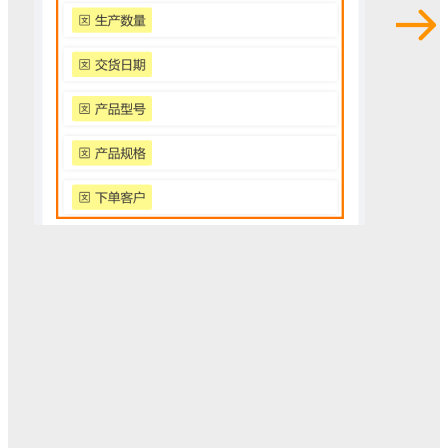
奖状证书类
编号：
610
适用于奖状/证书类场景，扫码查看文件/音视频等
可下载word模板，自定义调整位置
插入字段代码后上传，子码内容会自动填入
使用此样式，批量制作
调用API制作