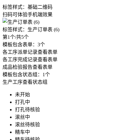
标签样式：
基础二维码
扫码可体验手机端效果
标签样式：
生产订单表 (6)
第
1
个/共
5
个
模板包含表单：
3
个
各工序派单记录
查看表单
各工序完成记录
查看表单
成品检验报告
查看表单
模板包含状态组：
1
个
生产工序
查看状态组
未开始
打孔中
打孔待核验
滚丝中
滚丝待核验
精车中
精车待核验