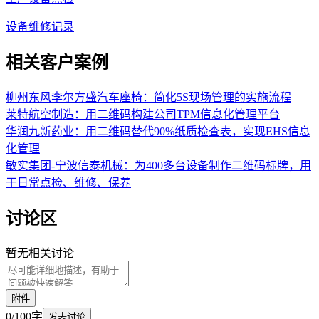
设备维修记录
相关客户案例
柳州东风李尔方盛汽车座椅
：
简化5S现场管理的实施流程
莱特航空制造
：
用二维码构建公司TPM信息化管理平台
华润九新药业
：
用二维码替代90%纸质检查表，实现EHS信息
化管理
敏实集团-宁波信泰机械
：
为400多台设备制作二维码标牌，用
于日常点检、维修、保养
讨论区
暂无相关讨论
附件
0
/
100
字
发表讨论