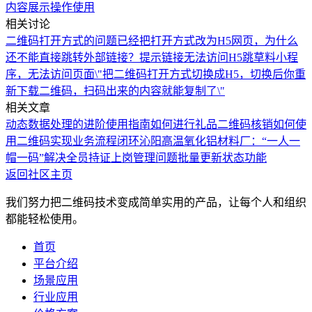
内容展示
操作使用
相关讨论
二维码打开方式的问题
已经把打开方式改为H5网页，为什么
还不能直接跳转外部链接？
提示链接无法访问
H5跳草料小程
序，无法访问页面
\"把二维码打开方式切换成H5，切换后你重
新下载二维码，扫码出来的内容就能复制了\"
相关文章
动态数据处理的进阶使用指南
如何进行礼品二维码核销
如何使
用二维码实现业务流程闭环
沁阳高温氧化铝材料厂：“一人一
帽一码”解决全员持证上岗管理问题
批量更新状态功能
返回社区主页
我们努力把二维码技术变成简单实用的产品，让每个人和组织
都能轻松使用。
首页
平台介绍
场景应用
行业应用