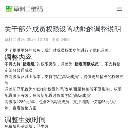
关于部分成员权限设置功能的调整说明
首页
草料二维码
2024-12-18 浏览 3486
产品功能
为了提供更好的服务，我们对成员权限功能进行了优化调整。
调整内容
应用方案
不再支持
“指定组”
的权限类型，调整为
“指定高级成员”
，不支持指
定部分普通成员
行业案例
仅高级版及以上版本，支持“指定高级成员”，提供更加精准的权限控
制
调整前已配置为“指定组”权限的码/表单/批量模板等不受影响，权限
价格
配置依旧有效，后续新配置时仅限“指定高级成员”
高级版1280元/年，包含2个高级成员，支持增购，仅需96元/人/
帮助中心
年。
查看价格方案
调整生效时间
关于草料
免费版和基础版：已生效