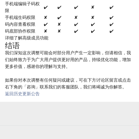
手机端编辑子码权
✔️
✔️
✔️
✘
✔️
限
手机端生码权限
✘
✔️
✘
✘
✔️
码内容查看权限
✔️
✘
✔️
✔️
✔️
码底部协作权限
✘
✘
✔️
✔️
✔️
详细了解高级成员功能
结语
我们深知这次调整可能会对部分用户产生一定影响，但请相信，我
们始终致力于为广大用户提供更好用的产品，持续优化功能，增加
更多价值，感谢你的理解与支持。
如果你对本次调整有任何疑问或建议，可在下方讨论区留言或点击
右下角的「咨询」联系我们的客服团队，我们将竭诚为你解答。
返回历史更新公告