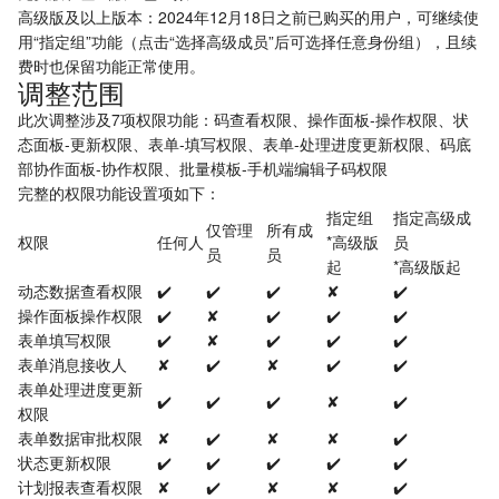
高级版及以上版本：2024年12月18日之前已购买的用户，可继续使
用“指定组”功能（点击“选择高级成员”后可选择任意身份组），且续
微信小程序体验感更佳，使用全部功能请前往电脑端
费时也保留功能正常使用。
前往小程序
调整范围
此次调整涉及7项权限功能：码查看权限、操作面板-操作权限、状
态面板-更新权限、表单-填写权限、表单-处理进度更新权限、码底
部协作面板-协作权限、批量模板-手机端编辑子码权限
完整的权限功能设置项如下：
指定组
指定高级成
仅管理
所有成
权限
任何人
*高级版
员
员
员
起
*高级版起
动态数据查看权限
✔️
✔️
✔️
✘
✔️
操作面板操作权限
✔️
✘
✔️
✔️
✔️
表单填写权限
✔️
✘
✔️
✔️
✔️
表单消息接收人
✘
✔️
✘
✔️
✔️
表单处理进度更新
✔️
✔️
✔️
✘
✔️
权限
表单数据审批权限
✘
✔️
✘
✘
✔️
状态更新权限
✔️
✔️
✔️
✔️
✔️
计划报表查看权限
✘
✔️
✘
✘
✔️