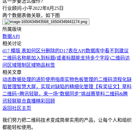
这一步要怎么操作？
行业顾问-小平
2022年8月25日
两个数据表做关联，如下图
所属版块
数据API
相关讨论
d17 模版 表如何区分删除的
D17表在API数据库中看不到
建议
二维码名称能加入到标题(或者标题能支持多个字段)
二维码访
问区域限制
区域物品标签
相关文章
动态数据处理的进阶使用指南
实物色板管理的二维码流程化
缺
陷管理智慧大屏，实现对缺陷的精细化管理
【有奖征文】草料
二维码+腾讯轻联，来一场“数据同步”挑战赛
草料二维码&腾
讯轻联联合直播精彩回顾
返回社区主页
我们努力把二维码技术变成简单实用的产品，让每个人和组织
都能轻松使用。