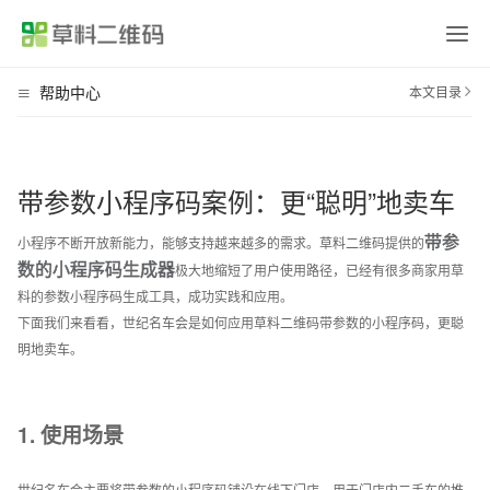
各行各业的
帮助中心
本文目录
首页
二维码应用方案汇总
目前已有数十万用户在草料搭建了二维码业务系统，我们将用户的使用经验整理成了
返回顶部
平台介绍
应用方案。
场景应用
带参数小程序码案例：更“聪明”地卖车
产品介绍
产品宣传、使用说明、产品画册等
场景应用
设备巡检
消防巡检、设备点检、维修保养等
带参
小程序不断开放新能力，能够支持越来越多的需求。草料二维码提供的
签到报名
会议签到、活动报名、扫码核销等
数的小程序码生成器
极大地缩短了用户使用路径，已经有很多商家用草
行业应用
人员管理
实名管理、人员档案、培训记录等
料的参数小程序码生成工具，成功实践和应用。
业务介绍
公司介绍、旅游行程、业务说明等
下面我们来看看，世纪名车会是如何应用草料二维码带参数的小程序码，更聪
价格方案
固定资产
资产标签、领用登记、车辆管理等
明地卖车。
信息展示
教学培训、办事指南、展品介绍等
区域巡查
隐患排查、安全巡查、管线巡查等
帮助中心
出入登记
访客登记、访客预约、来访指引等
1. 使用场景
消防安全
灭火器、消火栓检查，安全宣讲等
关于我们
信息收集
意见反馈、调查问卷、领用登记等
世纪名车会主要将带参数的小程序码铺设在线下门店，用于门店内二手车的推