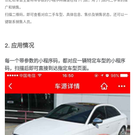
标牌标识
危废标签、商户门牌、景区介绍等
广和销售。
行业应用
手机端提供快捷生码与管理，完整的二维码系统搭建
扫描二维码，即可查看对应二手车型、具体信息、售价及销售状态，还可以一
生产制造
一物一码动态数据，管理生产现场
功能请前往电脑端使用
了解详情
键联系销售人员。
教育培训
培训业务介绍、材料收集、借还登记等
建筑施工
用二维码管理施工现场的全套方案
文化旅游
行程介绍、路线汇总、酒店入住指南等
2. 应用情况
能源电力
设备巡检、区域巡查、人员管理等
行政事业单位
办事指南、业务办理、村务公开等
物业后勤
设备维保、访客登记、绿化养护等
每一个带参数的小程序码，都对应一辆特定车型的小程序
查看更多用户应用经验
码，扫描后即可直接到达指定车型页面。
医疗卫生
医疗设备管理、健康宣教、消毒记录等