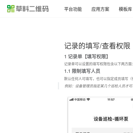
平台功能
应用方案
模板库
各行各业的
二维码应用方案汇总
目前已有数十万用户在草料搭建了二维码业务系统，我们将用户的使用经验整理成了
记录的填写/查看权限
场景应用
产品介绍
产品宣传、使用说明、产品画册等
1 记录单【填写权限】
设备巡检
消防巡检、设备点检、维修保养等
签到报名
会议签到、活动报名、扫码核销等
记录单可以设置的填写权限包含以下两方面
1.1 限制填写人员
人员管理
实名管理、人员档案、培训记录等
业务介绍
公司介绍、旅游行程、业务说明等
默认任何人可填写，也可以指定成员填写（
固定资产
资产标签、领用登记、车辆管理等
例如：设备管理员指定某几个巡检人员才可
信息展示
教学培训、办事指南、展品介绍等
区域巡查
隐患排查、安全巡查、管线巡查等
出入登记
访客登记、访客预约、来访指引等
消防安全
灭火器、消火栓检查，安全宣讲等
信息收集
意见反馈、调查问卷、领用登记等
标牌标识
危废标签、商户门牌、景区介绍等