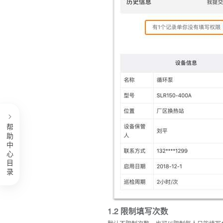
行业应用
生产制造
一物一码动态数据，管理生产现场
教育培训
培训业务介绍、材料收集、借还登记等
建筑施工
用二维码管理施工现场的全套方案
文化旅游
行程介绍、路线汇总、酒店入住指南等
能源电力
设备巡检、区域巡查、人员管理等
行政事业单位
办事指南、业务办理、村务公开等
物业后勤
设备维保、访客登记、绿化养护等
查看更多用户应用经验
医疗卫生
医疗设备管理、健康宣教、消毒记录等
1.2 限制填写次数