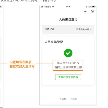
自定义每人每 N 天/周/月/年可填写 N 次