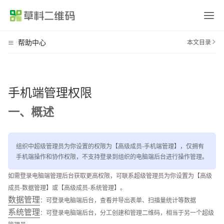
各行各业的
帮助中心
本文目录
首页
二维码应用方案汇总
目前已有数十万用户在草料搭建了二维码业务系统，我们将用户的使用经验整理成了
返回顶部
平台介绍
应用方案。
场景应用
手机端管理权限
产品介绍
产品宣传、使用说明、产品画册等
场景应用
设备巡检
消防巡检、设备点检、维修保养等
一、概述
签到报名
会议签到、活动报名、扫码核销等
行业应用
人员管理
实名管理、人员档案、培训记录等
业务介绍
公司介绍、旅游行程、业务说明等
组织中超级管理员为你设置的权限为【高级成员-手机端管理】，仅拥有
价格方案
固定资产
资产标签、领用登记、车辆管理等
手机端操作和协作权限，不支持登录到组织的电脑端后台进行操作管理。
信息展示
教学培训、办事指南、展品介绍等
如需登录电脑端管理后台获取更高权限，可联系超级管理员为你设置为【高级
区域巡查
隐患排查、安全巡查、管线巡查等
帮助中心
成员-数据管理】或【高级成员-系统管理】。
出入登记
访客登记、访客预约、来访指引等
数据管理
：可登录电脑端后台，查看并导出表单、扫描量统计等数据
消防安全
灭火器、消火栓检查，安全宣讲等
关于我们
系统管理
：可登录电脑端后台，分工创建和管理二维码，相当于另一个超级
信息收集
意见反馈、调查问卷、领用登记等