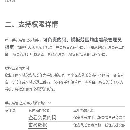
管理员
标牌标识
危废标签、商户门牌、景区介绍等
行业应用
手机端提供快捷生码与管理，完整的二维码系统搭建
生产制造
一物一码动态数据，管理生产现场
功能请前往电脑端使用
了解详情
教育培训
二、支持权限详情
培训业务介绍、材料收集、借还登记等
建筑施工
用二维码管理施工现场的全套方案
文化旅游
行程介绍、路线汇总、酒店入住指南等
可负责的码、模板范围均由超级管理员
以下手机端管理权限中，
能源电力
设备巡检、区域巡查、人员管理等
指定
，如需扩大或删减手机端管理员负责的码范围，可联系超级管理员在工作
行政事业单位
办事指南、业务办理、村务公开等
台-【成员管理】中找到该手机端管理员，编辑其“负责的活码”范围。
物业后勤
设备维保、访客登记、绿化养护等
查看更多用户应用经验
以物业公司为例：
物业不同区域保安队长作为手机端管理，每个保安队长负责不同区域， 各自对
医疗卫生
医疗设备管理、健康宣教、消毒记录等
应一批设备或区域巡逻二维码，仅可在手机端管理，查看自己负责的设备状态
看板、接收巡更异常提醒消息等。
手机端管理支持权限详情如下：
操作端
具体操作权限
应用场景示例
查看负责的码
保安队长在手机端查看自己负责范围
审核数据
保安队长负责审核一线保安提交的设