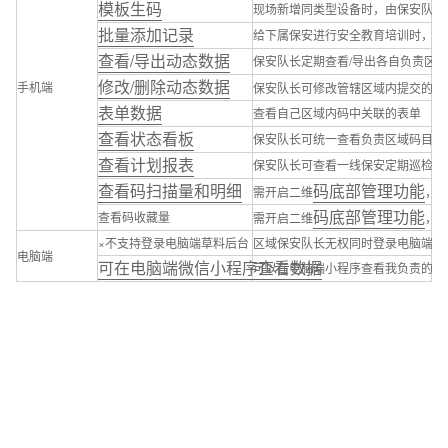
模板生码
现场新增同类型设备时，由保安队长
批量添加记录
给下属保安进行安全教育培训时，给
查看/导出动态数据
保安队长定期查看/导出各自负责区
修改/删除动态数据
手机端
保安队长可修改管辖区域内提交的巡
表单数据
查看自己区域内码中关联的表单
查看状态看板
保安队长可统一查看负责区域码目录
查看计划报表
保安队长可查看一线保安定期巡检计
查看码扫描量和明细
码底部管理功能
需开启二维
，
码底部管理功能
查看码收藏量
需开启二维
，
×不支持登录电脑端草料后台
区域保安队长无权同时登录电脑端工
电脑端
可在电脑端微信小程序查看数据
可以在电脑端小程序查看我负责的码